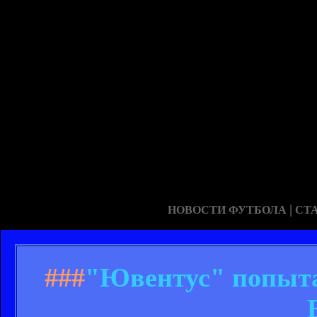
|
НОВОСТИ ФУТБОЛА
СТ
###
"Ювентус" попыта