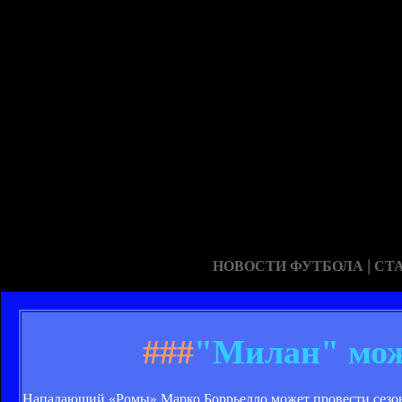
|
НОВОСТИ ФУТБОЛА
СТ
###
"Милан" мож
Нападающий «Ромы» Марко Боррьелло может провести сезон